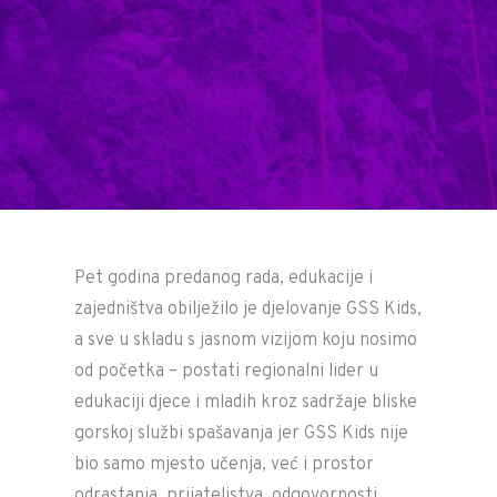
Pet godina predanog rada, edukacije i
zajedništva obilježilo je djelovanje GSS Kids,
a sve u skladu s jasnom vizijom koju nosimo
od početka – postati regionalni lider u
edukaciji djece i mladih kroz sadržaje bliske
gorskoj službi spašavanja jer GSS Kids nije
bio samo mjesto učenja, već i prostor
odrastanja, prijateljstva, odgovornosti,