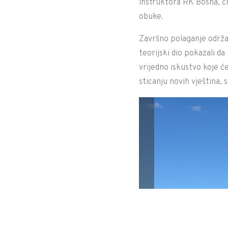
instruktora RK Bosna, či
obuke.
Završno polaganje održan
teorijski dio pokazali da 
vrijedno iskustvo koje će
sticanju novih vještina,