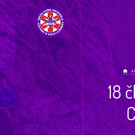
A
18 č
C