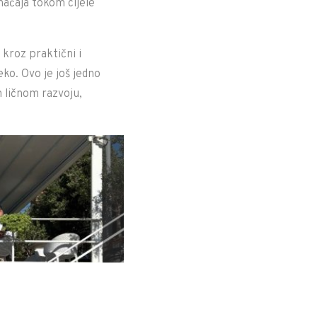
značaja tokom cijele
 kroz praktični i
leko. Ovo je još jedno
m ličnom razvoju,