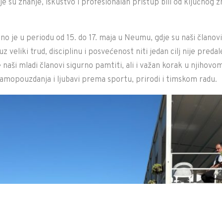
je su znanje, iskustvo i profesionalan pristup bili od ključnog 
o je u periodu od 15. do 17. maja u Neumu, gdje su naši članovi
uz veliki trud, disciplinu i posvećenost niti jedan cilj nije preda
 naši mladi članovi sigurno pamtiti, ali i važan korak u njihovo
 samopouzdanja i ljubavi prema sportu, prirodi i timskom radu.