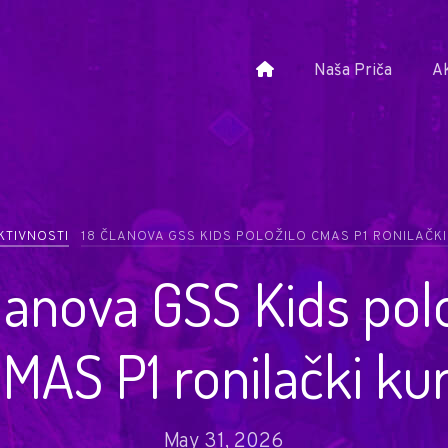
Naša Priča
Ak
KTIVNOSTI
18 ČLANOVA GSS KIDS POLOŽILO CMAS P1 RONILAČKI
lanova GSS Kids pol
MAS P1 ronilački ku
May 31, 2026